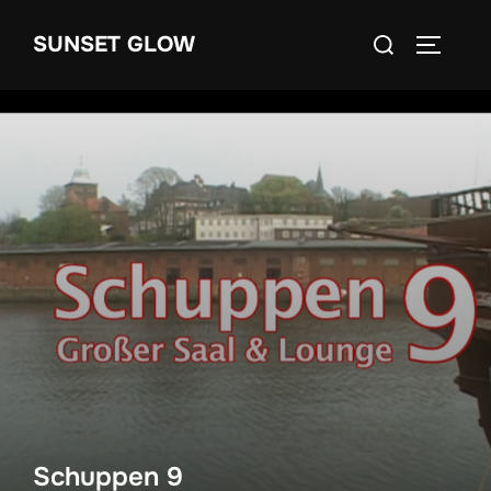
Zum
Suchen
SUNSET GLOW
Inhalt
SEITEN
nach:
springen
Schuppen 9