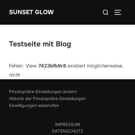
Zum
Suchen
SUNSET GLOW
Inhalt
SEITEN
nach:
springen
Testseite mit Blog
Fehler: View
7423bfb9r8
existiert möglicherweise
nicht
Privatsphäre-Einstellungen ändern
Historie der Privatsphäre-Einstellungen
Einwilligungen widerrufen
IMPRESSUM
DATENSCHUTZ