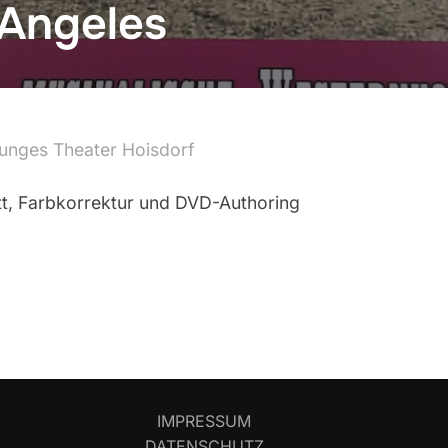
 Angeles
unges Theater Hoisdorf
tt, Farbkorrektur und DVD-Authoring
IMPRESSUM
DATENSCHUTZ