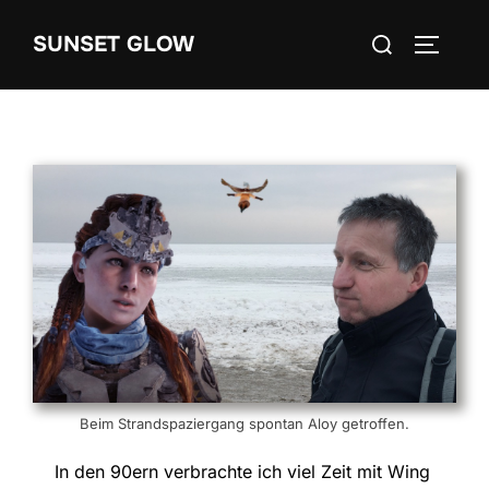
Zum
Suchen
SUNSET GLOW
Inhalt
SEITEN
nach:
springen
Beim Strandspaziergang spontan Aloy getroffen.
In den 90ern verbrachte ich viel Zeit mit Wing