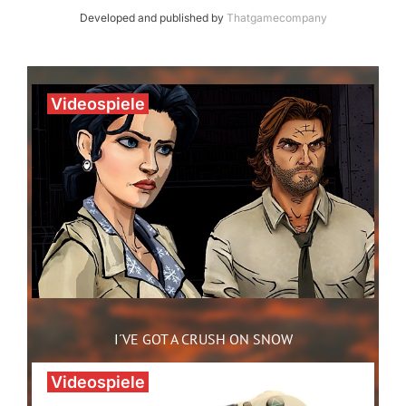
Developed and published by
Thatgamecompany
Videospiele
I´VE GOT A CRUSH ON SNOW
Videospiele